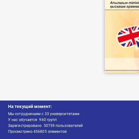
На текущий момент:
Мы сотрудничаем с
33
университетами
У нас обучается
960
групп
Зарегистрировано
50759
пользователей
Просмотрено
456805
элементов