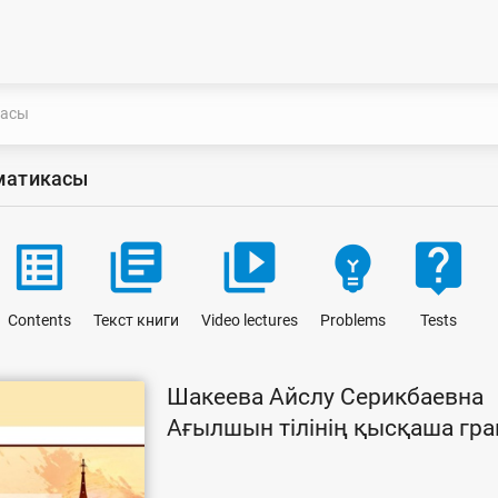
касы
мматикасы
list_alt
library_books
video_library
emoji_objects
live_help
Contents
Текст книги
Video lectures
Problems
Tests
Шакеева Айслу Серикбаевна
Ағылшын тілінің қысқаша гр