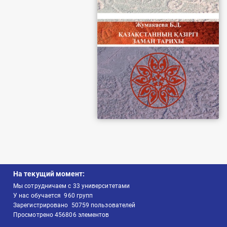
На текущий момент:
Мы сотрудничаем с
33
университетами
У нас обучается
960
групп
Зарегистрировано
50759
пользователей
Просмотрено
456806
элементов