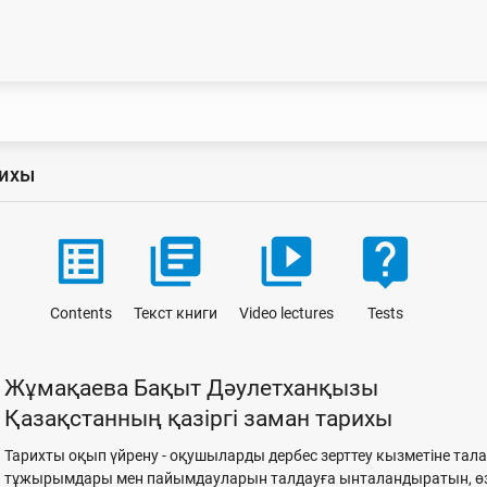
рихы
list_alt
library_books
video_library
live_help
Contents
Текст книги
Video lectures
Tests
Жұмақаева Бақыт Дәулетханқызы
Қазақстанның қазіргі заман тарихы
Тарихты оқып үйрену - оқушыларды дербес зерттеу кызметіне та
тұжырымдары мен пайымдауларын талдауға ынталандыратын, өз 