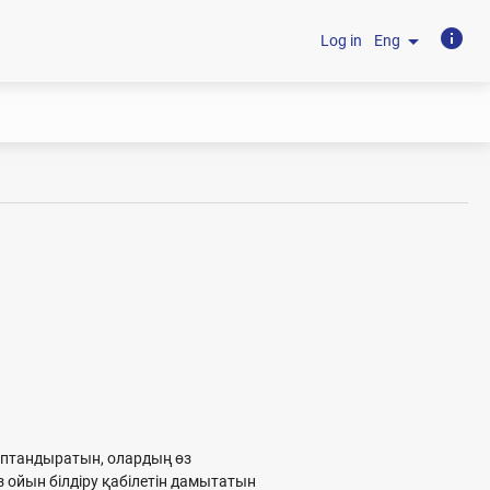
info
arrow_drop_down
Log in
Eng
лаптандыратын, олардың өз
ойын білдіру қабілетін дамытатын