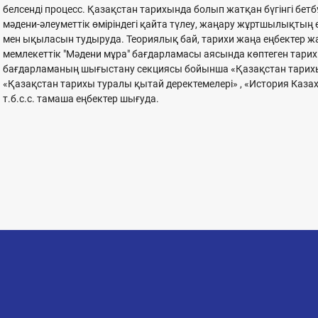
белсенді процесс. Қазақстан тарихында болып жатқан бүгінгі бе
мәдени-әлеуметтік өміріндегі қайта түлеу, жаңару жұртшылықтың
мен ықыласын тудыруда. Теориялық бай, тарихи жаңа еңбектер 
мемлекеттік "Мәдени мұра" бағдарламасы аясында көптеген тари
бағдарламаның шығыстану секциясы бойынша «Қазақстан тарихы т
«Қазақстан тарихы туралы қытай деректемелері» , «История Каза
т.б.с.с. тамаша еңбектер шығуда.