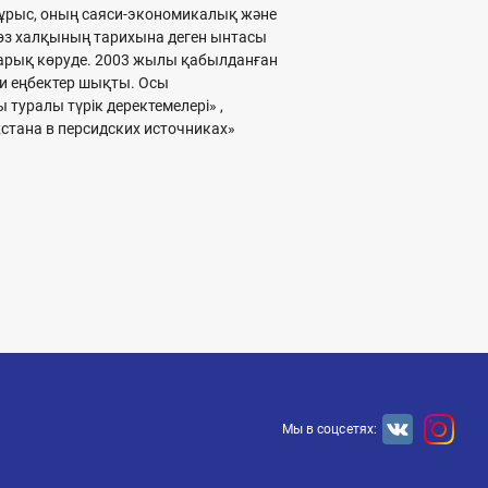
тбұрыс, оның саяси-экономикалық және
 өз халқының тарихына деген ынтасы
жарық көруде. 2003 жылы қабылданған
хи еңбектер шықты. Осы
уралы түрік деректемелері» ,
хстана в персидских источниках»
Мы в соцсетях: