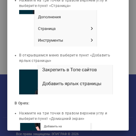
Нажмите на три точки в правом верхнем углу и
психологиясы
выберите пункт «Страница»
В открывшемся меню выберите пункт «Добавить
ярлык страницы»
На текущий момент:
Мы сотрудничаем с
33
университетами
У нас обучается
960
групп
Мы в соцсетях:
Зарегистрировано
50759
пользователей
Просмотрено
456806
элементов
В Opera:
Нажмите на три точки в правом верхнем углу и
выберите пункт «Домашний экран»
Участник международного технологического парка «Астана Хаб»
Все права защищены ЭПИГРАФ © 2026