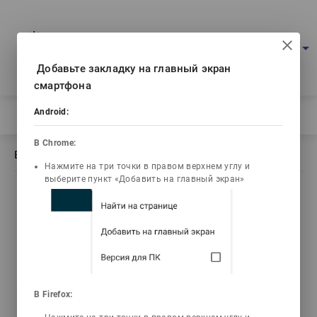
Multimedia education project
arrow_drop_down
Log in
Eng
Ваш IP: 216.73.217.68
Добавьте закладку на главный экран
смартфона
Android:
Home
/
Book description Жас ерекшелік психологиясы
В Chrome:
Book description Жас ерекшелік психологиясы
Нажмите на три точки в правом верхнем углу и
выберите пункт «Добавить на главный экран»
list_alt
Contents
Есенғұлова М.Н
В Firefox:
Жас ерекшелік