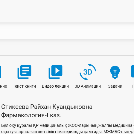
lt
library_books
video_library
3d_rotation
emoji_objects
li
ние
Текст книги
Видео лекции
3D Анимации
Задачи
Т
Стикеева Райхан Куандыковна
Фармакология-I каз.
Бұл оқу құралы ҚР медициналық ЖОО-ларының жалпы медицина фак
оқытуға арналған жеткiлiктi материалды қамтиды, МЖМБС-ның үл