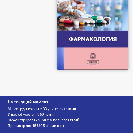
На текущий момент:
Мы сотрудничаем с
33
университетами
У нас обучается
960
групп
Зарегистрировано
50759
пользователей
Просмотрено
456805
элементов