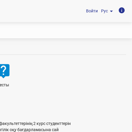
info
arrow_drop_down
Войти
Рус
ve_help
есты
ультеттерінің 2 курс студенттерін
гілік оқу бағдарламасына сай