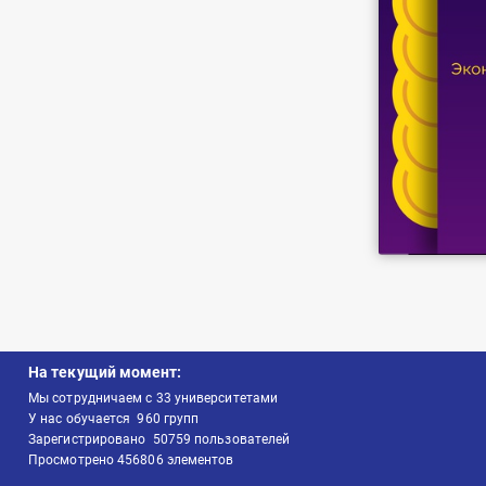
На текущий момент:
Мы сотрудничаем с
33
университетами
У нас обучается
960
групп
Зарегистрировано
50759
пользователей
Просмотрено
456806
элементов