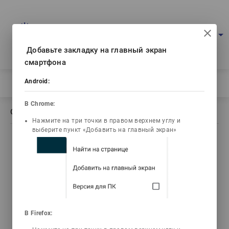
Портал мультимедийных учебников
arrow_drop_down
Войти
Рус
Ваш IP: 216.73.217.179
Добавьте закладку на главный экран
смартфона
Android:
Главная
/
Описание книги Фарабитану (Сурдоперевод)
В Chrome:
Описание книги Фарабитану (Сурдоперевод)
Нажмите на три точки в правом верхнем углу и
выберите пункт «Добавить на главный экран»
list_alt
Содержание
Алтаев Жакипбек
В Firefox:
Алтаевич