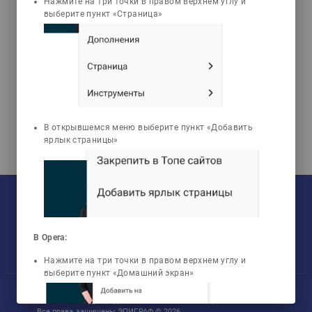
Нажмите на три точки в правом верхнем углу и
Фарабитану
выберите пункт «Страница»
(Сурдоперевод)
В открывшемся меню выберите пункт «Добавить
ярлык страницы»
На текущий момент:
Мы сотрудничаем с
33
университетами
У нас обучается
960
групп
Мы в соцсетях:
Зарегистрировано
50759
пользователей
Просмотрено
456805
элементов
В Opera:
Нажмите на три точки в правом верхнем углу и
выберите пункт «Домашний экран»
Участник международного технологического парка «Астана Хаб»
Все права защищены ЭПИГРАФ © 2026